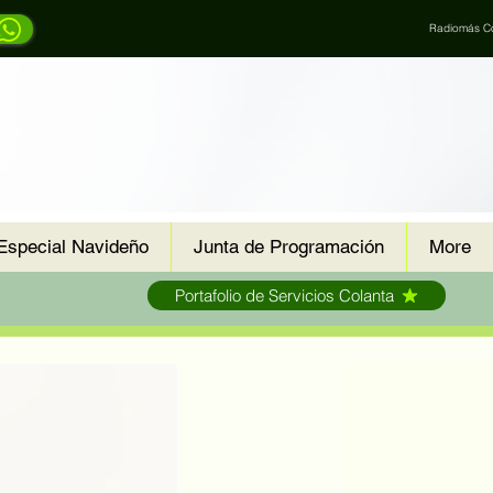
Radiomás Co
Especial Navideño
Junta de Programación
More
Portafolio de Servicios Colanta