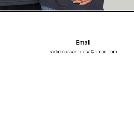
Email
5
radiomassantarosa@gmail.com