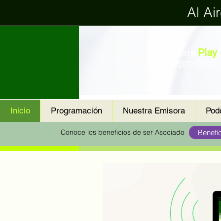
Al Ai
Presiona
Play
para reproducir
Inicio
Programación
Nuestra Emisora
Pod
Conoce los beneficios de ser Asociado
Benefi