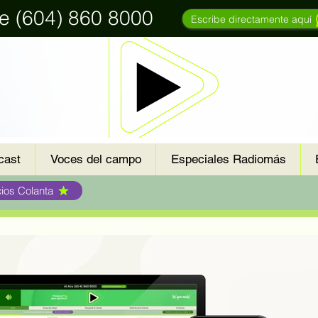
re (604) 860 8000
Escribe directamente aquí
cast
Voces del campo
Especiales Radiomás
cios Colanta