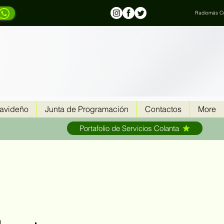
Radiomás Co
Navideño
Junta de Programación
Contactos
More
Portafolio de Servicios Colanta