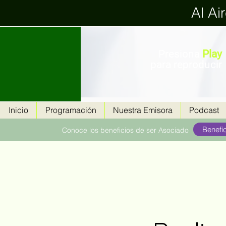
Al Ai
Presiona
Play
para reproducir
Inicio
Programación
Nuestra Emisora
Podcast
Benefi
Conoce los beneficios de ser Asociado