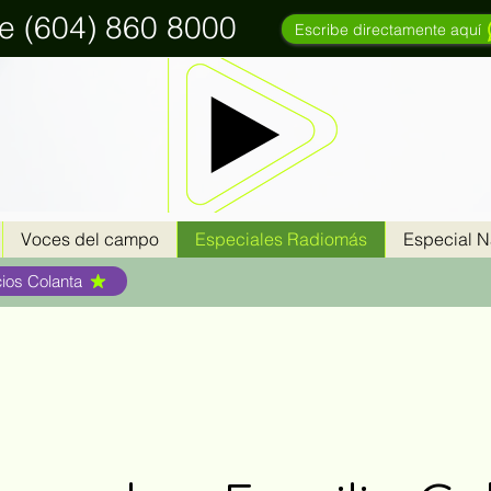
re (604) 860 8000
Escribe directamente aquí
Voces del campo
Especiales Radiomás
Especial 
cios Colanta